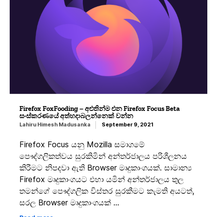
Firefox FoxFooding – අළුතින්ම එන Firefox Focus Beta
සංස්කරණයේ අත්හදාබලන්නෙක් වන්න
Lahiru Himesh Madusanka
September 9, 2021
Firefox Focus යනු Mozilla සමාගමේ
පෞද්ගලිකත්වය සුරකිමින් අන්තර්ජාලය පරිශීලනය
කිරීමට නිපදවා ඇති Browser මෘදුකාංගයක්. සාමාන්‍ය
Firefox මෘදුකාංගයට එහා යමින් අන්තර්ජාලය තුල
තමන්ගේ පෞද්ගලික විස්තර සුරකීමට කැමති අයටත්,
සරල Browser මෘදුකාංගයක් …