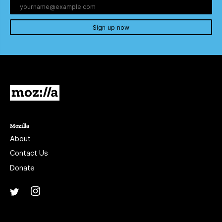
Sign up now
Mozilla
Mozilla
About
Contact Us
Donate
Instagram
(@mozillagram)
Twitter
(@mozilla)