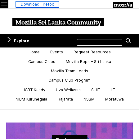
Menu
M
Download Firefox
Mozilla Sri Lanka Community
Search
Explore
Se
this
site
Home
Events
Request Resources
Campus Clubs
Mozilla Reps – Sri Lanka
Mozilla Team Leads
Campus Club Program
ICBT Kandy
Uva Wellassa
SLIIT
IIT
NIBM Kurunegala
Rajarata
NSBM
Moratuwa