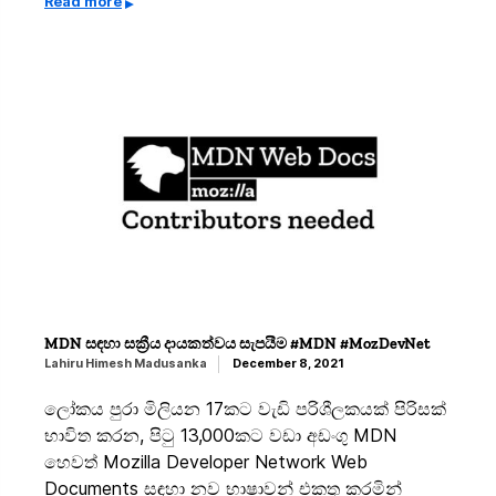
Read more
MDN සඳහා සක්‍රීය දායකත්වය සැපයීම #MDN #MozDevNet
Lahiru Himesh Madusanka
December 8, 2021
ලෝකය පුරා මිලියන 17කට වැඩි පරිශීලකයක් පිරිසක්
භාවිත කරන, පිටු 13,000කට වඩා අඩංගු MDN
හෙවත් Mozilla Developer Network Web
Documents සඳහා නව භාෂාවන් එකතු කරමින්