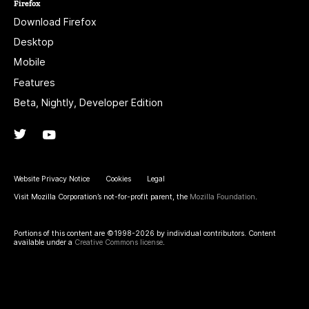
Firefox
Download Firefox
Desktop
Mobile
Features
Beta, Nightly, Developer Edition
Twitter
(@firefox)
YouTube
(firefoxchannel)
Website Privacy Notice
Cookies
Legal
Visit Mozilla Corporation’s not-for-profit parent, the
Mozilla Foundation
.
Portions of this content are ©1998-2026 by individual contributors. Content
available under a
Creative Commons license
.